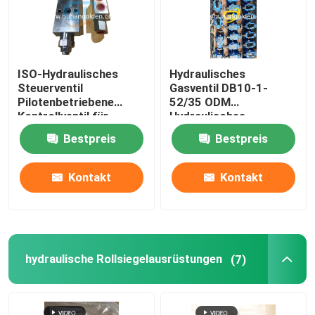
ISO-Hydraulisches
Hydraulisches
Steuerventil
Gasventil DB10-1-
Pilotenbetriebene
52/35 ODM
Kontrollventil für
Hydraulisches
Betonpumpen
Durchflussventil
Bestpreis
Bestpreis
Kontakt
Kontakt
hydraulische Rollsiegelausrüstungen
(7)