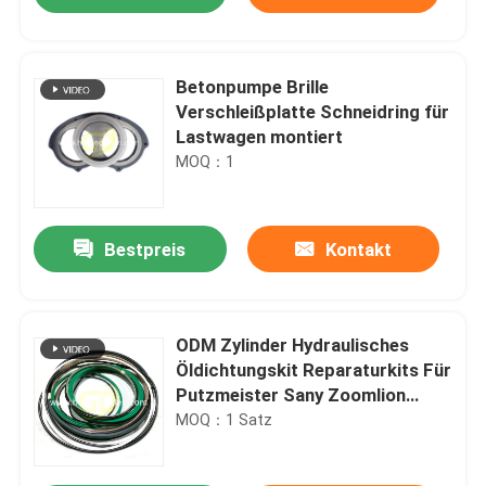
Betonpumpe Brille
Verschleißplatte Schneidring für
Lastwagen montiert
MOQ：1
Bestpreis
Kontakt
Haus
ODM Zylinder Hydraulisches
Öldichtungskit Reparaturkits Für
Putzmeister Sany Zoomlion
Produkte
Nutzung
MOQ：1 Satz
Über uns