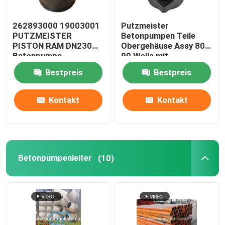
Verschleißfestguss
262893000 19003001
Putzmeister
PUTZMEISTER
Betonpumpen Teile
PISTON RAM DN230
Obergehäuse Assy 80
Rohr für Betonpumpen
Betonpumpe
90 Welle mit
Dichtungs-Set
Bestpreis
Bestpreis
274893001 519127
Betonpumpenreduktorrohr
Kontakt
Kontakt
Betonpumpenleiter
(10)