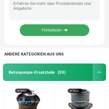
5.5mm Betonpumpe Reduktor Rohr 5 Zoll Beton Boom Rohr OEM
Hydraulische Betonpumpenmotor
7.5mm Betonpumpen-Reduktorrohr Verjüngtes Metallrohr 150-125L1400
5 Zoll Beton-Pump-Schlauch-Rohr DN125 Flexible Gummi-Schlauch-Rohr
4 Schicht Beton-Pumpschlauch-Sauchrohr-Entladung Beton-Linien-Pumpschläuche
Hydraulisches Regelventil
3000 mm Betonpumpenhose Schwing Rohr Betonpumpen Gummi Schlauch
hydraulische Rollsiegelausrüstungen
ANDERE KATEGORIEN AUS UNS
Betonpumpenübertragung
Betonpumpe-Ersatzteile
(50)
Drehreduzierer
Zentrale Pneumatikteile
Benutzter Betonpumpe-LKW