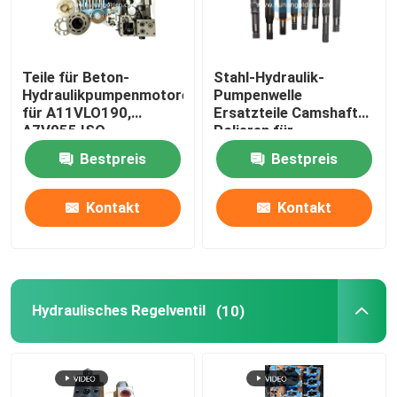
Teile für Beton-
Stahl-Hydraulik-
Hydraulikpumpenmotoren
Pumpenwelle
für A11VLO190,
Ersatzteile Camshaft
A7V055 ISO
Polieren für
Betonpumpen
Bestpreis
Bestpreis
Kontakt
Kontakt
Hydraulisches Regelventil
(10)