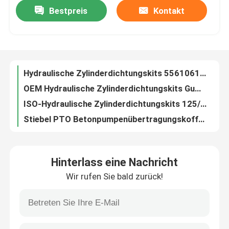
Bestpreis
Kontakt
Hydraulische Zylinderdichtungskits 55610612 Reparaturkits Gummi
OEM Hydraulische Zylinderdichtungskits Gummi für Betonpumpen
Fabrik-Ausflug
ISO-Hydraulische Zylinderdichtungskits 125/80 542251 Hydraulische Boom-Zylinderdichtung
Stiebel PTO Betonpumpenübertragungskoffer Betonpumpenteile ISO-Zertifikat
Qualitätskontrolle
OEM A990303070000 Drehreduktor Getriebe Reduktorbox ISO-Zertifikat
60205788 Ölbecher für Getriebe Reduktor Betonpumpe Ersatzteile
Treten Sie mit uns in Verbindung
ISO-Rotationsreduktor kundenspezifischer Getriebeboxreduktor für Zoomlion Betonpumpe
Betonpumpe Hydraulisches Steuerventil
Nachrichten
Hydraulisches Gasventil DB10-1-52/35 ODM Hydraulisches Durchflussventil
ISO-Hydraulisches Steuerventil Pilotenbetriebene Kontrollventil für Betonpumpen
Fordern Sie ein Zitat
Hinterlass eine Nachricht
Nahtlose ST52 4 Zoll Stahlrohr Lieferung ODM für Betonpumpe
Wir rufen Sie bald zurück!
Putzmeister Betonpumpe Lieferleitung Ellenbogen Biegeleitung 90D 45D 30D
Betonpumpe-Ersatzteile
OEM Zentralpneumatische Teile Luftbetriebene Richtungssolenoidventil
ISO Zentralpneumatische Teile Luftzylinder PTO-Übertragungskoffer mit Kolben 1079900334
Betonpumpenleiter
0161071C3000 Betonpumpen Reduktor Rohr 20Mn Rot Betonpumpenröhre